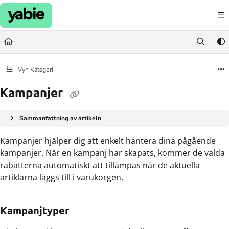
Documentation Index
Fetch the complete documentation index at:
https://support.yabie.com/llms.txt
Use this file to discover all available pages before exploring further.
Vyn Kategori
Kampanjer
Sammanfattning av artikeln
Kampanjer hjälper dig att enkelt hantera dina pågående
kampanjer. När en kampanj har skapats, kommer de valda
rabatterna automatiskt att tillämpas när de aktuella
artiklarna läggs till i varukorgen.
Kampanjtyper