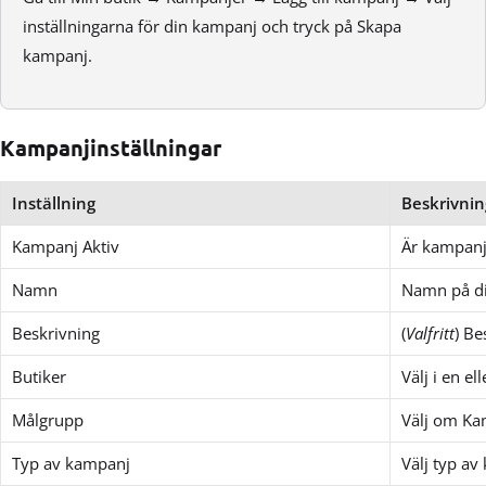
inställningarna för din kampanj och tryck på Skapa
kampanj.
Kampanjinställningar
Inställning
Beskrivnin
Kampanj Aktiv
Är kampanje
Namn
Namn på di
Beskrivning
(
Valfritt
) B
Butiker
Välj i en el
Målgrupp
Välj om Kam
Typ av kampanj
Välj typ a