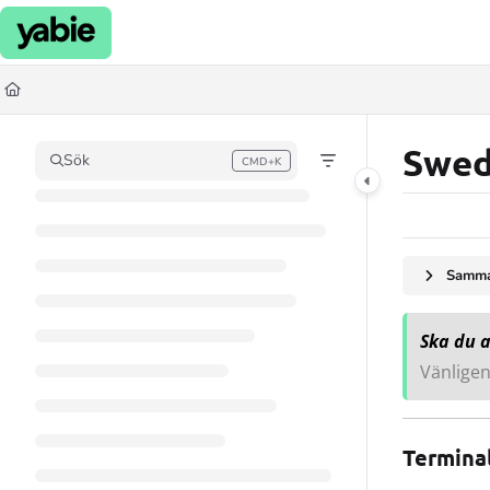
Documentation Index
Fetch the complete documentation index at:
https://support.yabie.com/llms.t
Use this file to discover all available pages before exploring further.
Swed
Sök
CMD+K
Press CMD+K to open search
Samman
Ska du 
Vänligen
Terminal