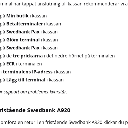
minal har tappat anslutning till kassan rekommenderar vi a
 på
Min butik
i kassan
 på
Betalterminaler
i kassan
 på
Swedbank Pax
i kassan
 på
Glöm terminal
i kassan
 på
Swedbank Pax
i kassan
 på de
tre prickarna
i det nedre hörnet på terminalen
 på
ECR
i terminalen
in
terminalens IP-adress
i kassan
 på
Lägg till terminal
i kassan
år support om problemet kvarstår.
 fristående Swedbank A920
nomföra en retur i en fristående Swedbank A920 klickar du p