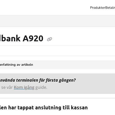
Produkter
Betaln
xt
bank A920
fattning av artikeln
använda terminalen för första gången?
 se vår
Kom igång
guide.
en har tappat anslutning till kassan