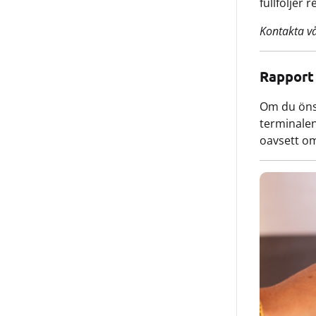
fullföljer 
Kontakta v
Rapport
Om du önsk
terminalen
oavsett om 