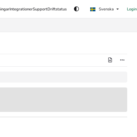
ingar
Integrationer
Support
Driftstatus
Svenska
Login